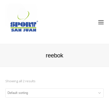
reebok
Showing all 2 results