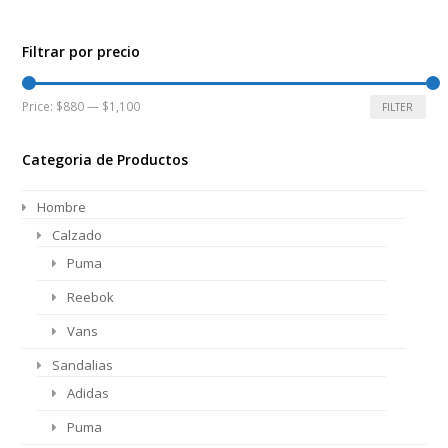
Filtrar por precio
Min
Max
Price:
$880
—
$1,100
FILTER
price
price
Categoria de Productos
Hombre
Calzado
Puma
Reebok
Vans
Sandalias
Adidas
Puma