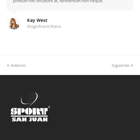
pretium nec tincidunt at, fermentum non neque.
Kay West
Magnificent Mane
Anterior
Siguiente