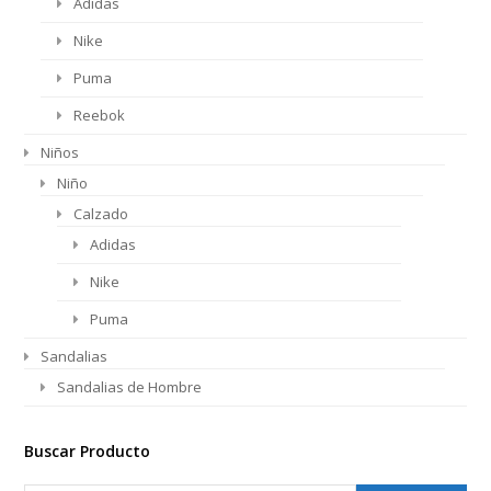
Adidas
Nike
Puma
Reebok
Niños
Niño
Calzado
Adidas
Nike
Puma
Sandalias
Sandalias de Hombre
Buscar Producto