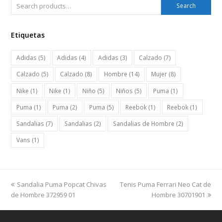
Search
Etiquetas
Adidas
(5)
Adidas
(4)
Adidas
(3)
Calzado
(7)
Calzado
(5)
Calzado
(8)
Hombre
(14)
Mujer
(8)
Nike
(1)
Nike
(1)
Niño
(5)
Niños
(5)
Puma
(1)
Puma
(1)
Puma
(2)
Puma
(5)
Reebok
(1)
Reebok
(1)
Sandalias
(7)
Sandalias
(2)
Sandalias de Hombre
(2)
Vans
(1)
previous
next
Sandalia Puma Popcat Chivas
Tenis Puma Ferrari Neo Cat de
post:
post:
de Hombre 372959 01
Hombre 30701901