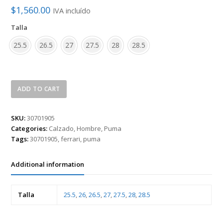
$
1,560.00
IVA incluído
Talla
25.5
26.5
27
27.5
28
28.5
Tenis
ADD TO CART
Puma
Ferrari
Neo
SKU:
30701905
Cat
Categories:
Calzado
,
Hombre
,
Puma
de
Tags:
30701905
,
ferrari
,
puma
Hombre
30701905
Additional information
quantity
Talla
25.5
,
26
,
26.5
,
27
,
27.5
,
28
,
28.5