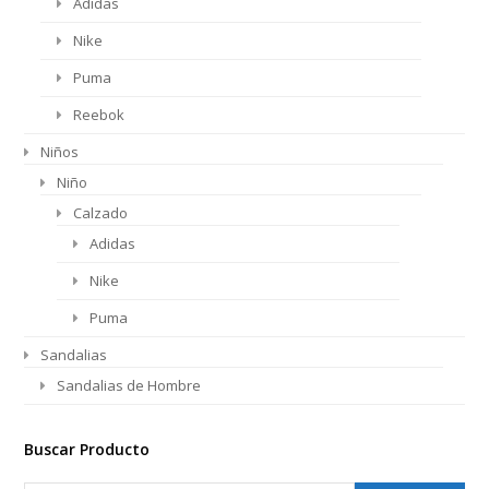
Adidas
Nike
Puma
Reebok
Niños
Niño
Calzado
Adidas
Nike
Puma
Sandalias
Sandalias de Hombre
Buscar Producto