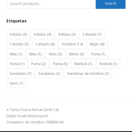
Search
Etiquetas
Adidas
(5)
Adidas
(4)
Adidas
(3)
Calzado
(7)
Calzado
(5)
Calzado
(8)
Hombre
(14)
Mujer
(8)
Nike
(1)
Nike
(1)
Niño
(5)
Niños
(5)
Puma
(1)
Puma
(1)
Puma
(2)
Puma
(5)
Reebok
(1)
Reebok
(1)
Sandalias
(7)
Sandalias
(2)
Sandalias de Hombre
(2)
Vans
(1)
previous
Tenis Puma Ferrari Drift Cat
post:
Delta Youth Motorsport
Sneakers de Hombre 306896-04