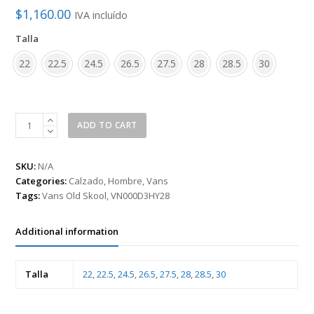
$
1,160.00
IVA incluído
Talla
22
22.5
24.5
26.5
27.5
28
28.5
30
Tenis
ADD TO CART
Vans
Ols
Skoold
SKU:
N/A
de
Categories:
Calzado
,
Hombre
,
Vans
Hombre
Tags:
Vans Old Skool
,
VN000D3HY28
VN000D3HY28
quantity
Additional information
Talla
22
,
22.5
,
24.5
,
26.5
,
27.5
,
28
,
28.5
,
30